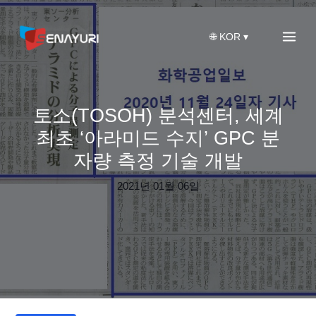
콘
텐
🌐︎ KOR ▾
츠
로
건
너
뛰
토소(TOSOH) 분석센터, 세계
기
최초 ‘아라미드 수지’ GPC 분
자량 측정 기술 개발
2021년 01월 06일