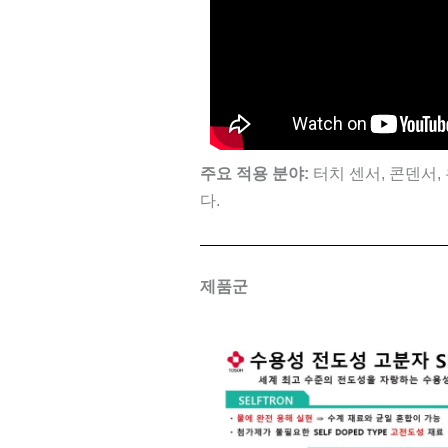
주요 적용 분야:
터치 센서, 콘덴서
다.
제품군