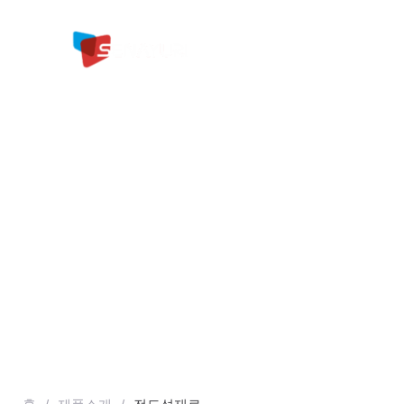
콘
텐
츠
로
건
Ou
너
뛰
기