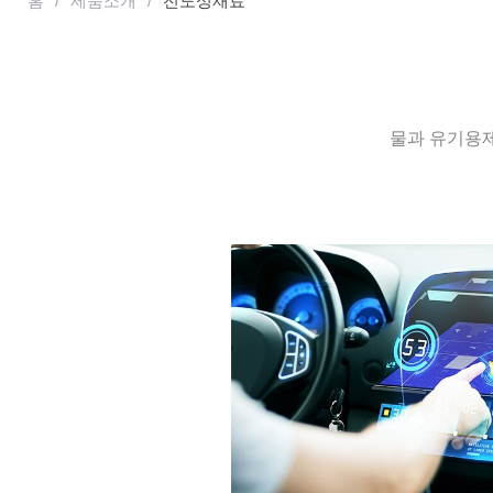
홈
/
제품소개
/
전도성재료
물과 유기용제