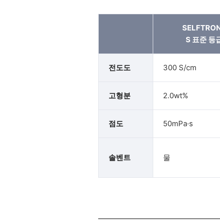
SELFTRO
S 표준 등
전도도
300 S/cm
고형분
2.0wt%
점도
50mPa·s
솔벤트
물