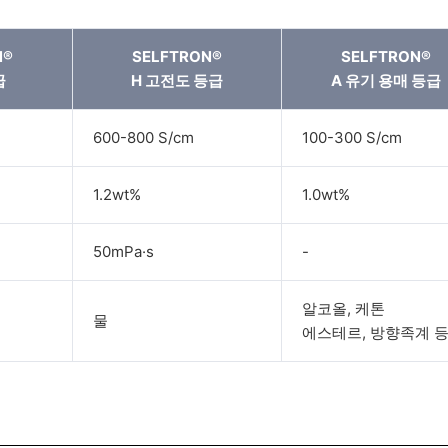
N®
SELFTRON®
SELFTRON®
급
H 고전도 등급
A 유기 용매 등급
600-800 S/cm
100-300 S/cm
1.2wt%
1.0wt%
50mPa·s
-
알코올, 케톤
물
에스테르, 방향족계 