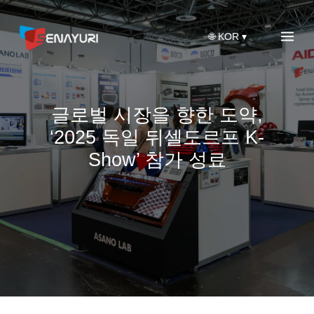
콘
텐
🌐︎ KOR ▾
츠
로
건
너
뛰
글로벌 시장을 향한 도약,
기
‘2025 독일 뒤셀도르프 K-
Show’ 참가 성료
2026년 07월 02일